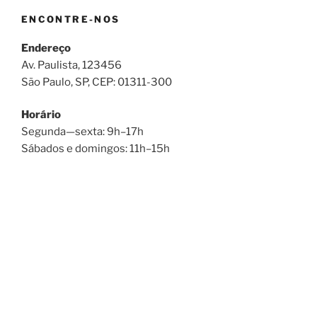
ENCONTRE-NOS
Endereço
Av. Paulista, 123456
São Paulo, SP, CEP: 01311-300
Horário
Segunda—sexta: 9h–17h
Sábados e domingos: 11h–15h
SOBRE ESTE SITE
Este pode ser um bom lugar para se apresentar, falar
do seu site ou incluir créditos.